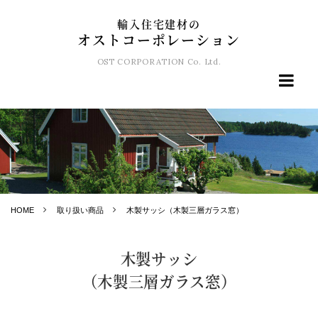
輸入住宅建材の
オストコーポレーション
OST CORPORATION Co. Ltd.
HOME
取り扱い商品
木製サッシ（木製三層ガラス窓）
木製サッシ
（木製三層ガラス窓）