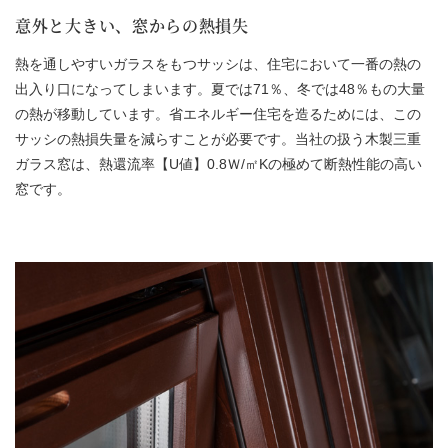
意外と大きい、窓からの熱損失
熱を通しやすいガラスをもつサッシは、住宅において一番の熱の
出入り口になってしまいます。夏では71％、冬では48％もの大量
の熱が移動しています。省エネルギー住宅を造るためには、この
サッシの熱損失量を減らすことが必要です。当社の扱う木製三重
ガラス窓は、熱還流率【U値】
0.8Ｗ/㎡K
の極めて断熱性能の高い
窓です。